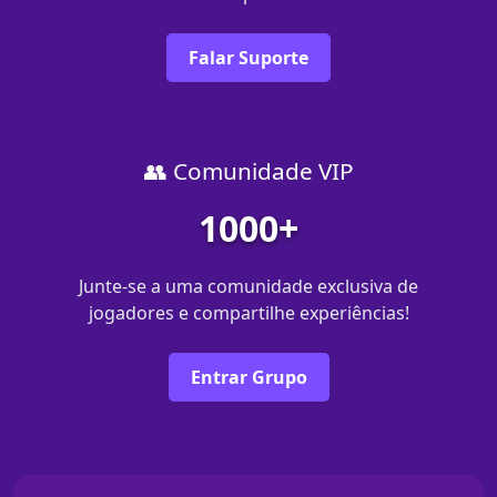
Falar Suporte
👥 Comunidade VIP
1000+
Junte-se a uma comunidade exclusiva de
jogadores e compartilhe experiências!
Entrar Grupo