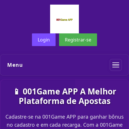
Login
Registrar-se
Menu
📱 001Game APP A Melhor
Plataforma de Apostas
Cadastre-se na 001Game APP para ganhar bônus
no cadastro e em cada recarga. Com a 001Game