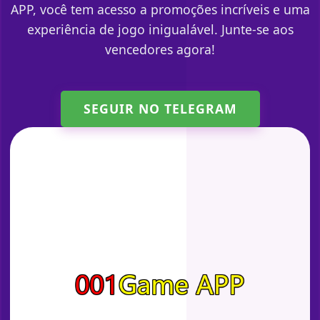
APP, você tem acesso a promoções incríveis e uma
experiência de jogo inigualável. Junte-se aos
vencedores agora!
SEGUIR NO TELEGRAM