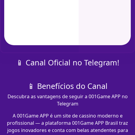
📱 Canal Oficial no Telegram!
📱 Benefícios do Canal
Descubra as vantagens de seguir a 001Game APP no
Telegram
A 001Game APP é um site de cassino moderno e
profissional — a plataforma 001Game APP Brasil traz
jogos inovadores e conta com belas atendentes para