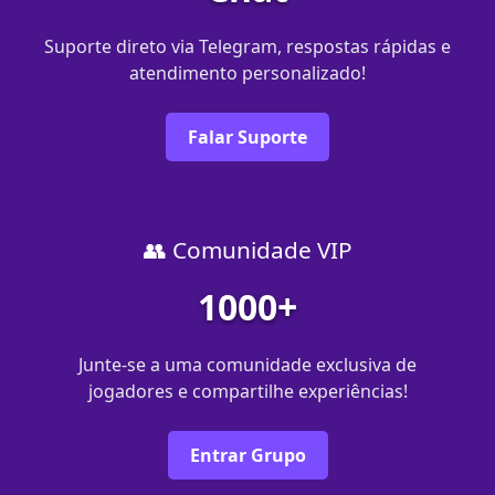
Suporte direto via Telegram, respostas rápidas e
atendimento personalizado!
Falar Suporte
👥 Comunidade VIP
1000+
Junte-se a uma comunidade exclusiva de
jogadores e compartilhe experiências!
Entrar Grupo