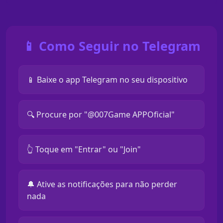
📱 Como Seguir no Telegram
📱 Baixe o app Telegram no seu dispositivo
🔍 Procure por "@007Game APPOficial"
👆 Toque em "Entrar" ou "Join"
🔔 Ative as notificações para não perder
nada