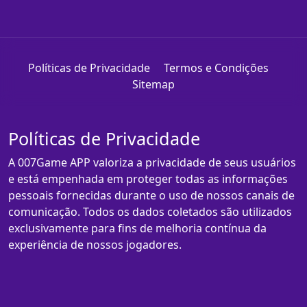
Políticas de Privacidade
Termos e Condições
Sitemap
Políticas de Privacidade
A 007Game APP valoriza a privacidade de seus usuários
e está empenhada em proteger todas as informações
pessoais fornecidas durante o uso de nossos canais de
comunicação. Todos os dados coletados são utilizados
exclusivamente para fins de melhoria contínua da
experiência de nossos jogadores.