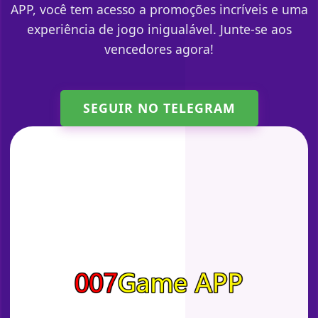
APP, você tem acesso a promoções incríveis e uma
experiência de jogo inigualável. Junte-se aos
vencedores agora!
SEGUIR NO TELEGRAM