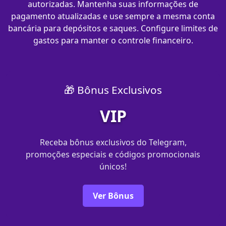
autorizadas. Mantenha suas informações de
pagamento atualizadas e use sempre a mesma conta
bancária para depósitos e saques. Configure limites de
gastos para manter o controle financeiro.
🎁 Bônus Exclusivos
VIP
Receba bônus exclusivos do Telegram,
promoções especiais e códigos promocionais
únicos!
Ver Bônus