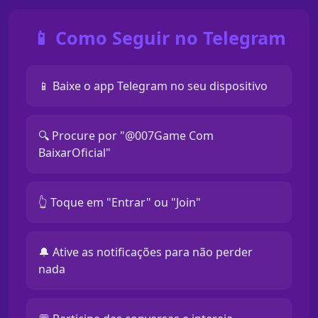
📱 Como Seguir no Telegram
📱 Baixe o app Telegram no seu dispositivo
🔍 Procure por "@007Game Com
BaixarOficial"
👆 Toque em "Entrar" ou "Join"
🔔 Ative as notificações para não perder
nada