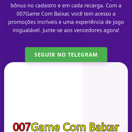
bônus no cadastro e em cada recarga. Com a
007Game Com Baixar, você tem acesso a
promoções incríveis e uma experiência de jogo
inigualável. Junte-se aos vencedores agora!
SEGUIR NO TELEGRAM