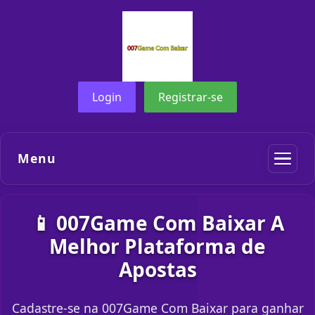
Login
Registrar-se
Menu
📱 007Game Com Baixar A
Melhor Plataforma de
Apostas
Cadastre-se na 007Game Com Baixar para ganhar