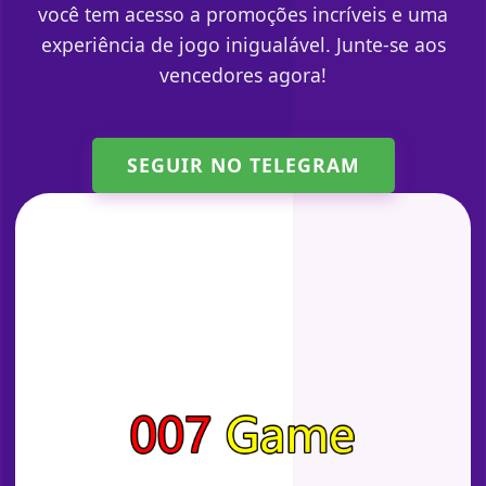
você tem acesso a promoções incríveis e uma
experiência de jogo inigualável. Junte-se aos
vencedores agora!
SEGUIR NO TELEGRAM