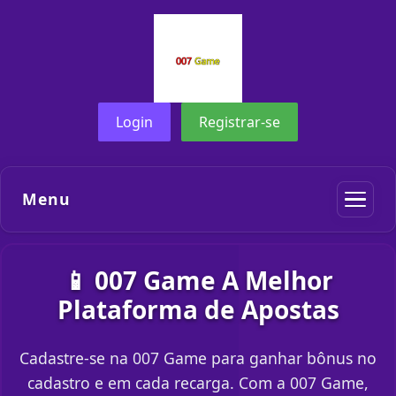
Login
Registrar-se
Menu
📱 007 Game A Melhor
Plataforma de Apostas
Cadastre-se na 007 Game para ganhar bônus no
cadastro e em cada recarga. Com a 007 Game,