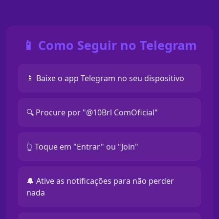
📱 Como Seguir no Telegram
📱 Baixe o app Telegram no seu dispositivo
🔍 Procure por "@10Brl ComOficial"
👆 Toque em "Entrar" ou "Join"
🔔 Ative as notificações para não perder
nada