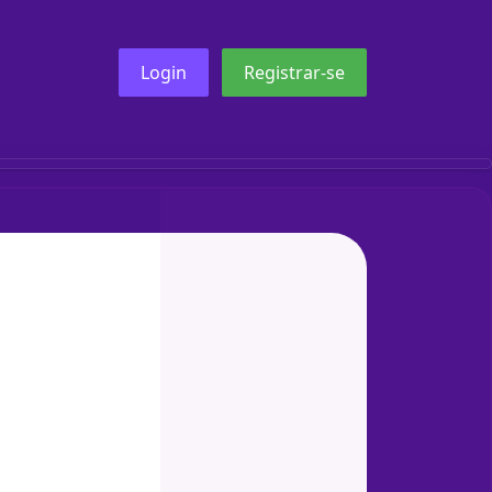
Login
Registrar-se