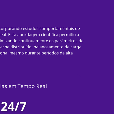
incorporando estudos comportamentais de
al. Esta abordagem científica permitiu a
otimizando continuamente os parâmetros de
cache distribuído, balanceamento de carga
ional mesmo durante períodos de alta
cias em Tempo Real
24/7