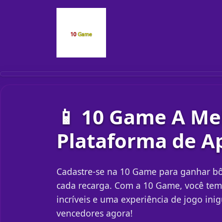
📱 10 Game A Me
Plataforma de A
Cadastre-se na 10 Game para ganhar b
cada recarga. Com a 10 Game, você te
incríveis e uma experiência de jogo inig
vencedores agora!