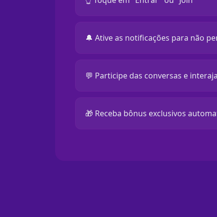
👆 Toque em "Entrar" ou "Join"
🔔 Ative as notificações para não p
💬 Participe das conversas e interaj
🎁 Receba bônus exclusivos autom