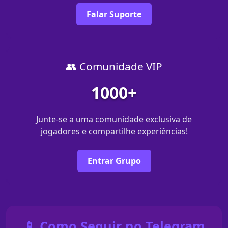
Falar Suporte
👥 Comunidade VIP
1000+
Junte-se a uma comunidade exclusiva de
jogadores e compartilhe experiências!
Entrar Grupo
📱 Como Seguir no Telegram