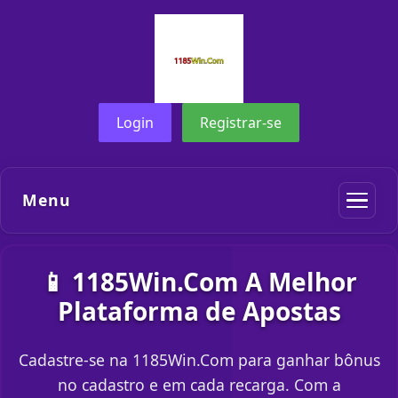
Login
Registrar-se
Menu
📱 1185Win.Com A Melhor
Plataforma de Apostas
Cadastre-se na 1185Win.Com para ganhar bônus
no cadastro e em cada recarga. Com a