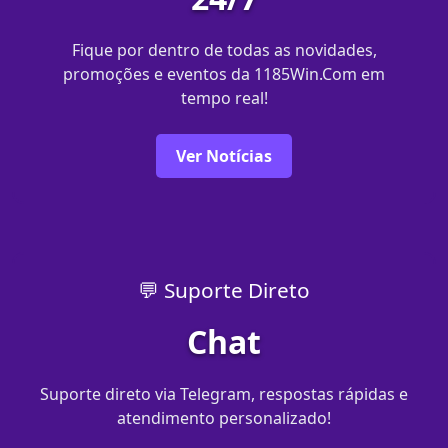
Fique por dentro de todas as novidades,
promoções e eventos da 1185Win.Com em
tempo real!
Ver Notícias
💬 Suporte Direto
Chat
Suporte direto via Telegram, respostas rápidas e
atendimento personalizado!