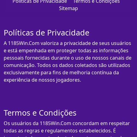
Políticas de Privacidade
Termos e Condições
Sitemap
Políticas de Privacidade
A 1185Win.Com valoriza a privacidade de seus usuários
e está empenhada em proteger todas as informações
pessoais fornecidas durante o uso de nossos canais de
comunicação. Todos os dados coletados são utilizados
exclusivamente para fins de melhoria contínua da
experiência de nossos jogadores.
Termos e Condições
Os usuários da 1185Win.Com concordam em respeitar
todas as regras e regulamentos estabelecidos. É