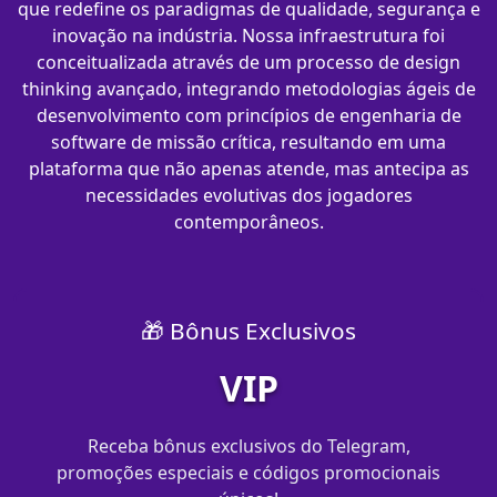
que redefine os paradigmas de qualidade, segurança e
inovação na indústria. Nossa infraestrutura foi
conceitualizada através de um processo de design
thinking avançado, integrando metodologias ágeis de
desenvolvimento com princípios de engenharia de
software de missão crítica, resultando em uma
plataforma que não apenas atende, mas antecipa as
necessidades evolutivas dos jogadores
contemporâneos.
🎁 Bônus Exclusivos
VIP
Receba bônus exclusivos do Telegram,
promoções especiais e códigos promocionais