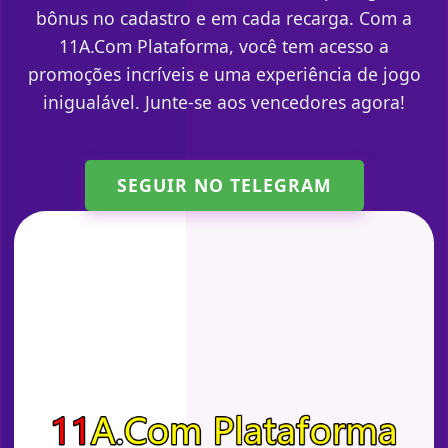
bônus no cadastro e em cada recarga. Com a
11A.Com Plataforma, você tem acesso a
promoções incríveis e uma experiência de jogo
inigualável. Junte-se aos vencedores agora!
SEGUIR NO TELEGRAM