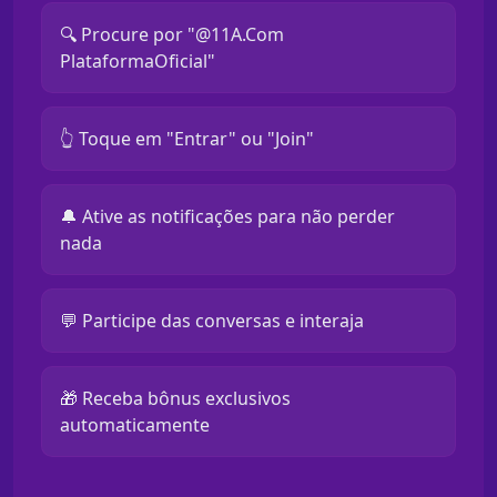
🔍 Procure por "@11A.Com
PlataformaOficial"
👆 Toque em "Entrar" ou "Join"
🔔 Ative as notificações para não perder
nada
💬 Participe das conversas e interaja
🎁 Receba bônus exclusivos
automaticamente