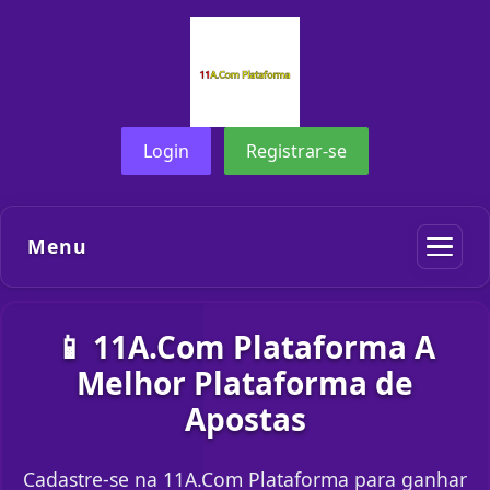
Login
Registrar-se
Menu
📱 11A.Com Plataforma A
Melhor Plataforma de
Apostas
Cadastre-se na 11A.Com Plataforma para ganhar