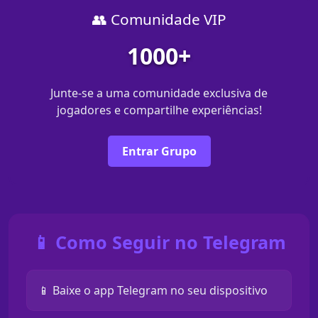
👥 Comunidade VIP
1000+
Junte-se a uma comunidade exclusiva de
jogadores e compartilhe experiências!
Entrar Grupo
📱 Como Seguir no Telegram
📱 Baixe o app Telegram no seu dispositivo