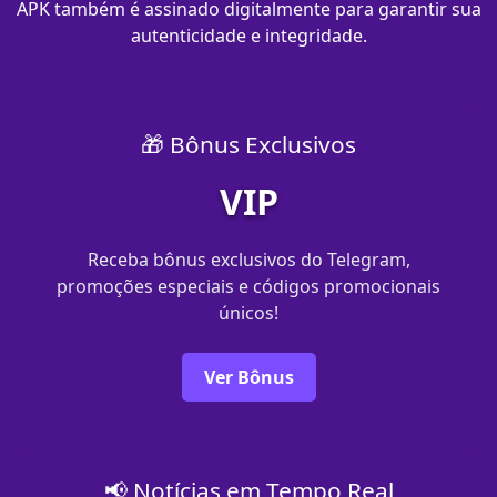
APK também é assinado digitalmente para garantir sua
autenticidade e integridade.
🎁 Bônus Exclusivos
VIP
Receba bônus exclusivos do Telegram,
promoções especiais e códigos promocionais
únicos!
Ver Bônus
📢 Notícias em Tempo Real