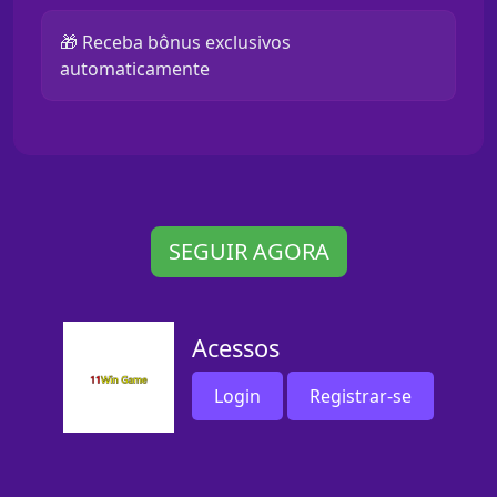
🎁 Receba bônus exclusivos
automaticamente
SEGUIR AGORA
Acessos
Login
Registrar-se