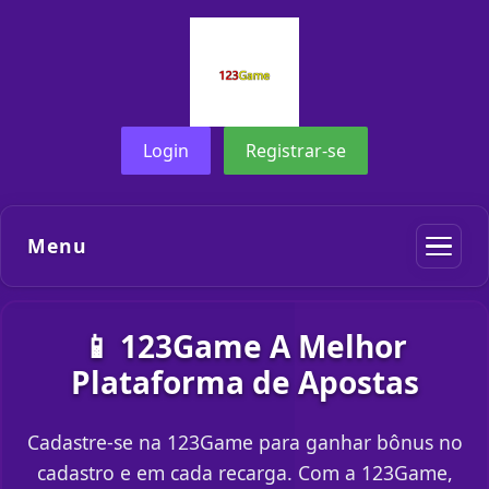
Login
Registrar-se
Menu
📱 123Game A Melhor
Plataforma de Apostas
Cadastre-se na 123Game para ganhar bônus no
cadastro e em cada recarga. Com a 123Game,