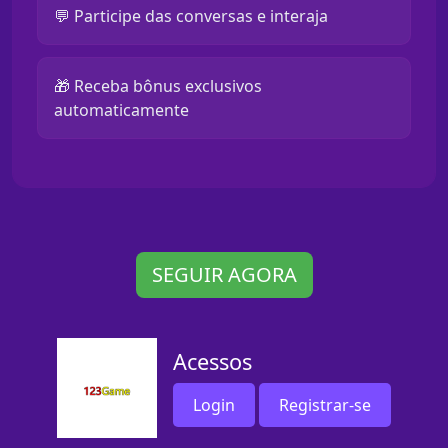
💬 Participe das conversas e interaja
🎁 Receba bônus exclusivos
automaticamente
SEGUIR AGORA
Acessos
Login
Registrar-se