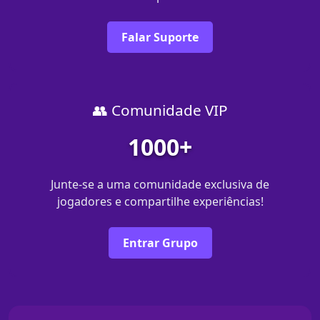
Falar Suporte
👥 Comunidade VIP
1000+
Junte-se a uma comunidade exclusiva de
jogadores e compartilhe experiências!
Entrar Grupo