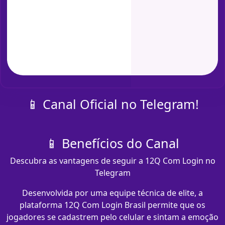
📱 Canal Oficial no Telegram!
📱 Benefícios do Canal
Descubra as vantagens de seguir a 12Q Com Login no
Telegram
Desenvolvida por uma equipe técnica de elite, a
plataforma 12Q Com Login Brasil permite que os
jogadores se cadastrem pelo celular e sintam a emoção