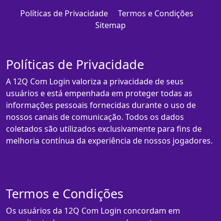
Políticas de Privacidade
Termos e Condições
Sitemap
Políticas de Privacidade
A 12Q Com Login valoriza a privacidade de seus
usuários e está empenhada em proteger todas as
informações pessoais fornecidas durante o uso de
nossos canais de comunicação. Todos os dados
coletados são utilizados exclusivamente para fins de
melhoria contínua da experiência de nossos jogadores.
Termos e Condições
Os usuários da 12Q Com Login concordam em