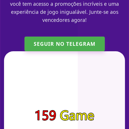
você tem acesso a promoções incríveis e uma
experiência de jogo inigualável. Junte-se aos
vencedores agora!
SEGUIR NO TELEGRAM