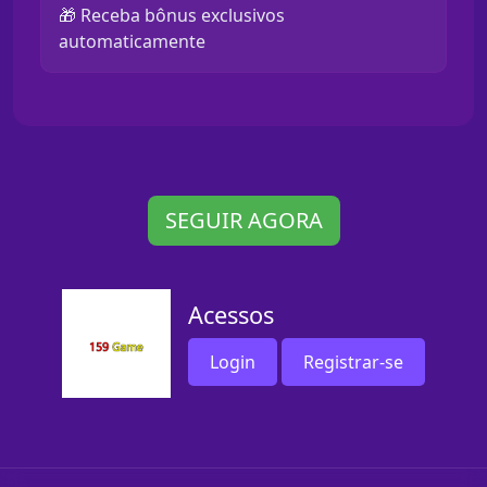
🎁 Receba bônus exclusivos
automaticamente
SEGUIR AGORA
Acessos
Login
Registrar-se