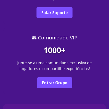
Falar Suporte
👥 Comunidade VIP
1000+
Junte-se a uma comunidade exclusiva de
jogadores e compartilhe experiências!
Entrar Grupo