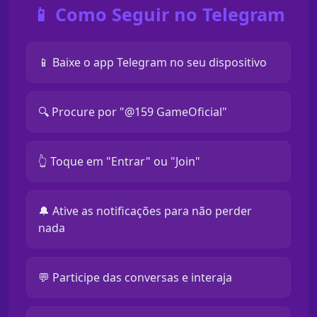
📱 Como Seguir no Telegram
📱 Baixe o app Telegram no seu dispositivo
🔍 Procure por "@159 GameOficial"
👆 Toque em "Entrar" ou "Join"
🔔 Ative as notificações para não perder
nada
💬 Participe das conversas e interaja