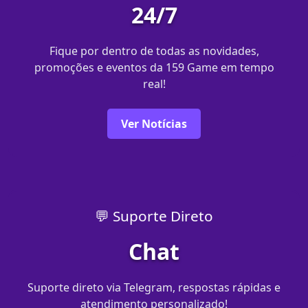
24/7
Fique por dentro de todas as novidades,
promoções e eventos da 159 Game em tempo
real!
Ver Notícias
💬 Suporte Direto
Chat
Suporte direto via Telegram, respostas rápidas e
atendimento personalizado!