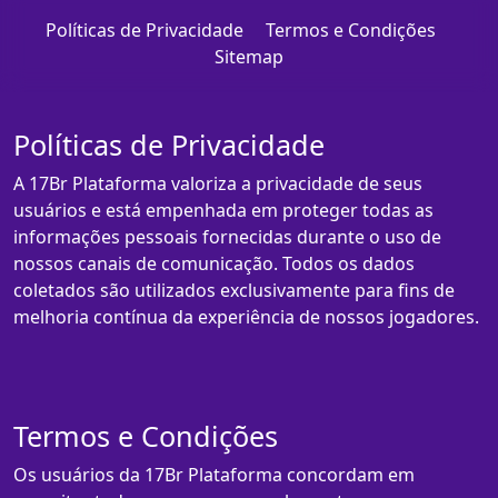
Políticas de Privacidade
Termos e Condições
Sitemap
Políticas de Privacidade
A 17Br Plataforma valoriza a privacidade de seus
usuários e está empenhada em proteger todas as
informações pessoais fornecidas durante o uso de
nossos canais de comunicação. Todos os dados
coletados são utilizados exclusivamente para fins de
melhoria contínua da experiência de nossos jogadores.
Termos e Condições
Os usuários da 17Br Plataforma concordam em