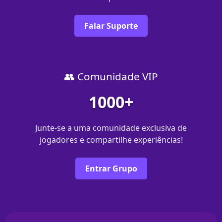
Falar Suporte
👥 Comunidade VIP
1000+
Junte-se a uma comunidade exclusiva de
jogadores e compartilhe experiências!
Entrar Grupo