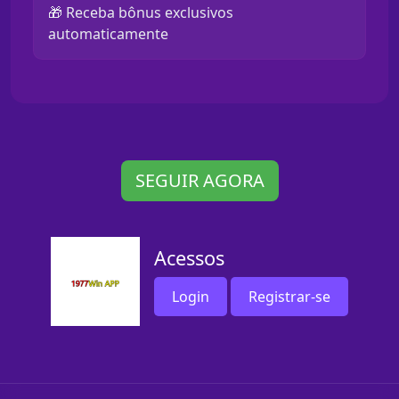
🎁 Receba bônus exclusivos
automaticamente
SEGUIR AGORA
Acessos
Login
Registrar-se