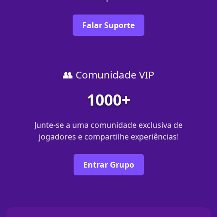
Falar Suporte
👥 Comunidade VIP
1000+
Junte-se a uma comunidade exclusiva de
jogadores e compartilhe experiências!
Entrar Grupo