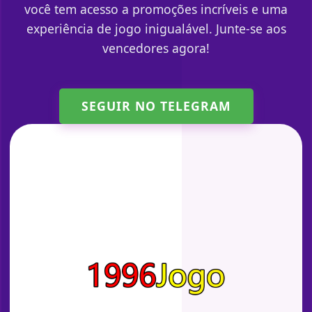
você tem acesso a promoções incríveis e uma
experiência de jogo inigualável. Junte-se aos
vencedores agora!
SEGUIR NO TELEGRAM