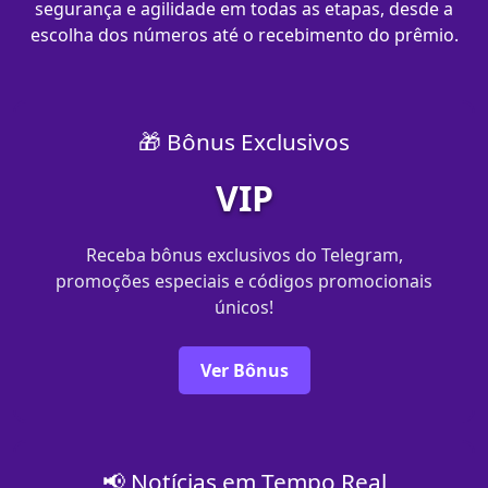
segurança e agilidade em todas as etapas, desde a
escolha dos números até o recebimento do prêmio.
🎁 Bônus Exclusivos
VIP
Receba bônus exclusivos do Telegram,
promoções especiais e códigos promocionais
únicos!
Ver Bônus
📢 Notícias em Tempo Real