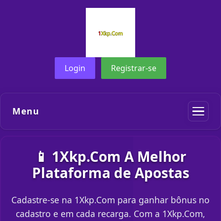
Login
Registrar-se
Menu
📱 1Xkp.Com A Melhor
Plataforma de Apostas
Cadastre-se na 1Xkp.Com para ganhar bônus no
cadastro e em cada recarga. Com a 1Xkp.Com,