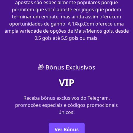
apostas são especialmente populares porque
permitem que você aposte em jogos que podem
terminar em empate, mas ainda assim oferecem
oportunidades de ganho. A 1Xkp.Com oferece uma
ampla variedade de opções de Mais/Menos gols, desde
0.5 gols até 5.5 gols ou mais.
🎁 Bônus Exclusivos
VIP
Receba bônus exclusivos do Telegram,
promoções especiais e códigos promocionais
únicos!
Ver Bônus