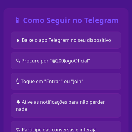
📱 Como Seguir no Telegram
📱 Baixe o app Telegram no seu dispositivo
🔍 Procure por "@200JogoOficial"
👆 Toque em "Entrar" ou "Join"
🔔 Ative as notificações para não perder
nada
💬 Participe das conversas e interaja