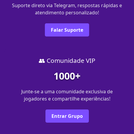
Suporte direto via Telegram, respostas rápidas e
atendimento personalizado!
Falar Suporte
👥 Comunidade VIP
1000+
Junte-se a uma comunidade exclusiva de
jogadores e compartilhe experiências!
Entrar Grupo