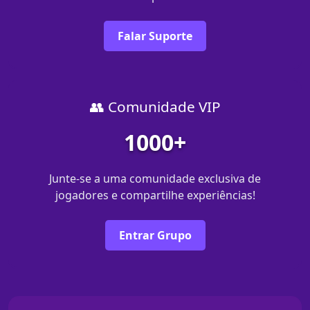
Falar Suporte
👥 Comunidade VIP
1000+
Junte-se a uma comunidade exclusiva de
jogadores e compartilhe experiências!
Entrar Grupo