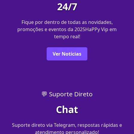
24/7
Fique por dentro de todas as novidades,
promoções e eventos da 2025HaPPy Vip em
tempo real!
Ver Notícias
💬 Suporte Direto
Chat
Suporte direto via Telegram, respostas rápidas e
atendimento personalizado!