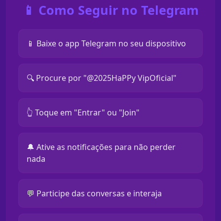
📱 Como Seguir no Telegram
📱 Baixe o app Telegram no seu dispositivo
🔍 Procure por "@2025HaPPy VipOficial"
👆 Toque em "Entrar" ou "Join"
🔔 Ative as notificações para não perder
nada
💬 Participe das conversas e interaja