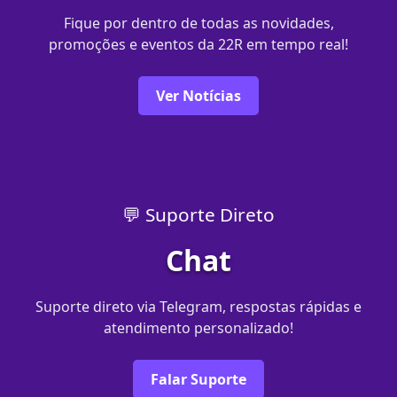
Fique por dentro de todas as novidades,
promoções e eventos da 22R em tempo real!
Ver Notícias
💬 Suporte Direto
Chat
Suporte direto via Telegram, respostas rápidas e
atendimento personalizado!
Falar Suporte