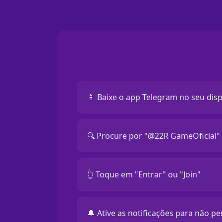
📱 Baixe o app Telegram no seu disp
🔍 Procure por "@22R GameOficial"
👆 Toque em "Entrar" ou "Join"
🔔 Ative as notificações para não p