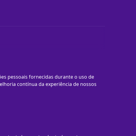
es pessoais fornecidas durante o uso de
elhoria contínua da experiência de nossos