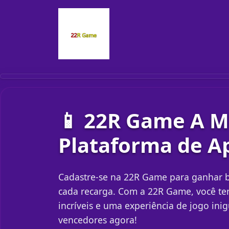
📱 22R Game A M
Plataforma de A
Cadastre-se na 22R Game para ganhar 
cada recarga. Com a 22R Game, você t
incríveis e uma experiência de jogo inig
vencedores agora!