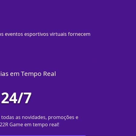
os eventos esportivos virtuais fornecem
cias em Tempo Real
24/7
e todas as novidades, promoções e
 22R Game em tempo real!