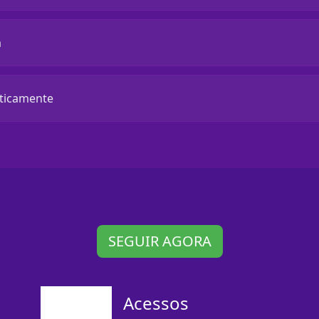
a
aticamente
SEGUIR AGORA
Acessos