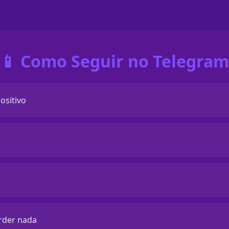
📱 Como Seguir no Telegram
ositivo
erder nada