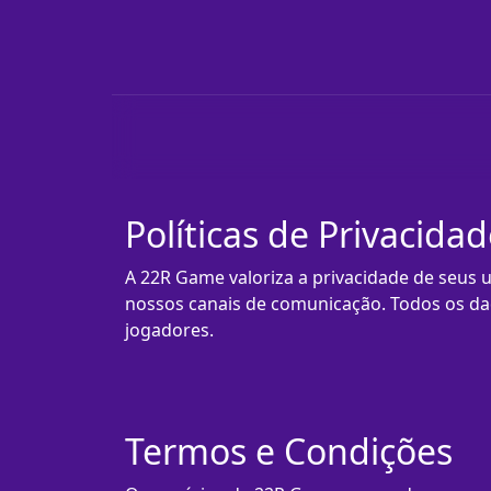
Políticas de Privacida
A 22R Game valoriza a privacidade de seus
nossos canais de comunicação. Todos os dad
jogadores.
Termos e Condições