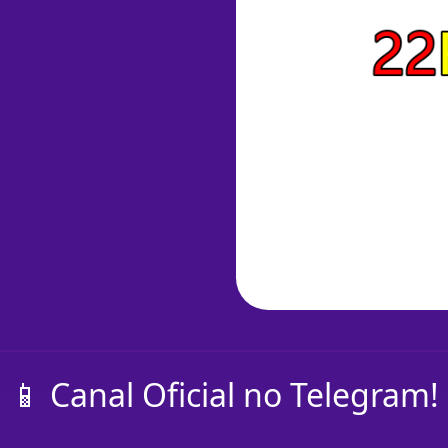
📱 Canal Oficial no Telegram!