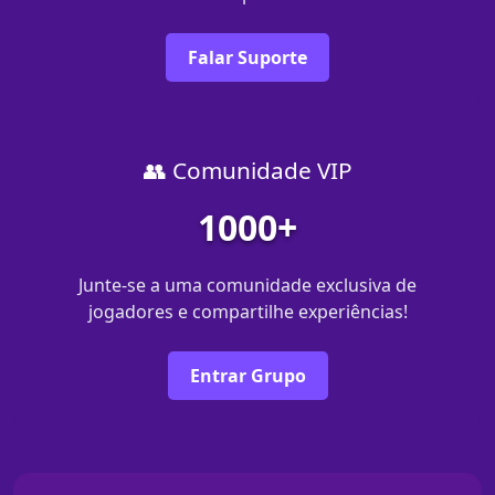
Falar Suporte
👥 Comunidade VIP
1000+
Junte-se a uma comunidade exclusiva de
jogadores e compartilhe experiências!
Entrar Grupo