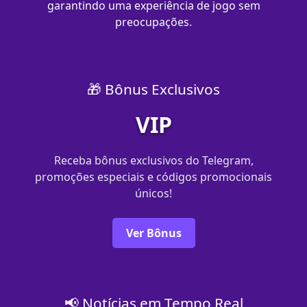
garantindo uma experiência de jogo sem
preocupações.
🎁 Bônus Exclusivos
VIP
Receba bônus exclusivos do Telegram,
promoções especiais e códigos promocionais
únicos!
Ver Bônus
📢 Notícias em Tempo Real