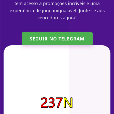
tem acesso a promoções incríveis e uma
experiência de jogo inigualável. Junte-se aos
vencedores agora!
SEGUIR NO TELEGRAM