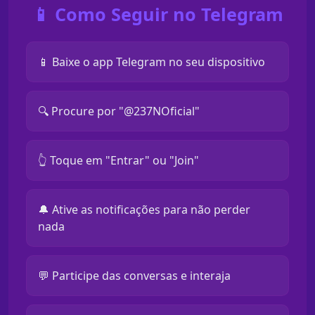
📱 Como Seguir no Telegram
📱 Baixe o app Telegram no seu dispositivo
🔍 Procure por "@237NOficial"
👆 Toque em "Entrar" ou "Join"
🔔 Ative as notificações para não perder
nada
💬 Participe das conversas e interaja