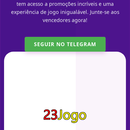
tem acesso a promoções incríveis e uma
experiência de jogo inigualável. Junte-se aos
vencedores agora!
SEGUIR NO TELEGRAM