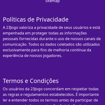
Sitemap
Políticas de Privacidade
A 23Jogo valoriza a privacidade de seus usuários e está
empenhada em proteger todas as informações
pessoais fornecidas durante o uso de nossos canais de
comunicação. Todos os dados coletados são utilizados
exclusivamente para fins de melhoria contínua da
experiência de nossos jogadores.
Termos e Condições
Os usuários da 23Jogo concordam em respeitar todas
as regras e regulamentos estabelecidos. É importante
ler e entender todos os termos antes de participar de