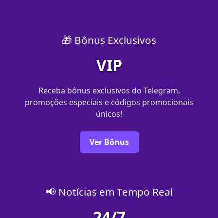
🎁 Bônus Exclusivos
VIP
Receba bônus exclusivos do Telegram,
promoções especiais e códigos promocionais
únicos!
Ver Bônus
📢 Notícias em Tempo Real
24/7