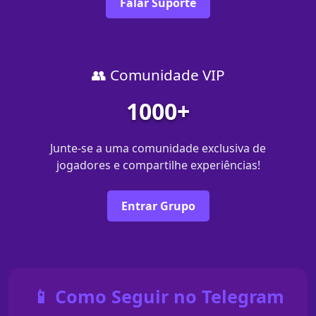
Falar Suporte
👥 Comunidade VIP
1000+
Junte-se a uma comunidade exclusiva de
jogadores e compartilhe experiências!
Entrar Grupo
📱 Como Seguir no Telegram