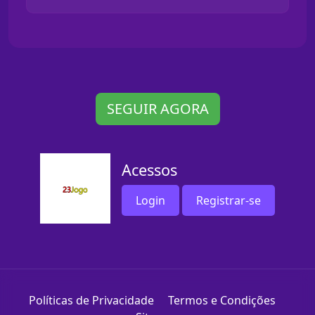
SEGUIR AGORA
Acessos
Login
Registrar-se
Políticas de Privacidade
Termos e Condições