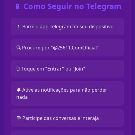
📱 Como Seguir no Telegram
📱 Baixe o app Telegram no seu dispositivo
🔍 Procure por "@25611.ComOficial"
👆 Toque em "Entrar" ou "Join"
🔔 Ative as notificações para não perder
nada
💬 Participe das conversas e interaja