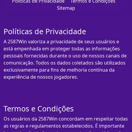
Políticas de Privacidade
Termos e Condições
Sitemap
Políticas de Privacidade
A 2587Win valoriza a privacidade de seus usuários e
está empenhada em proteger todas as informações
pessoais fornecidas durante o uso de nossos canais de
comunicação. Todos os dados coletados são utilizados
exclusivamente para fins de melhoria contínua da
experiência de nossos jogadores.
Termos e Condições
Os usuários da 2587Win concordam em respeitar todas
as regras e regulamentos estabelecidos. É importante