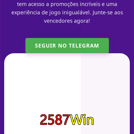
tem acesso a promoções incríveis e uma
experiência de jogo inigualável. Junte-se aos
vencedores agora!
SEGUIR NO TELEGRAM