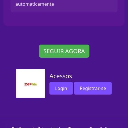
automaticamente
SEGUIR AGORA
Acessos
Login
Registrar-se