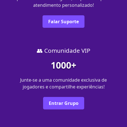
atendimento personalizado!
Falar Suporte
👥 Comunidade VIP
1000+
Junte-se a uma comunidade exclusiva de
jogadores e compartilhe experiências!
Entrar Grupo