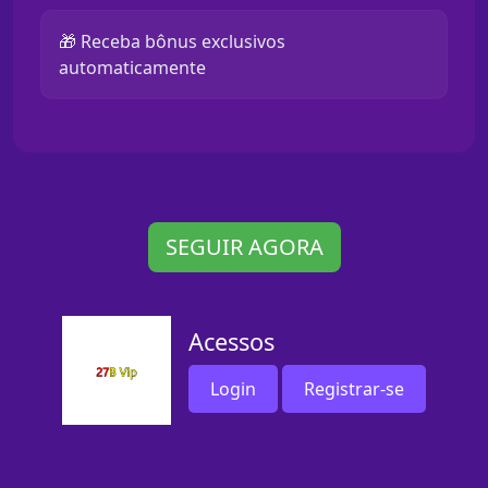
🎁 Receba bônus exclusivos
automaticamente
SEGUIR AGORA
Acessos
Login
Registrar-se