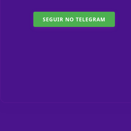
SEGUIR NO TELEGRAM