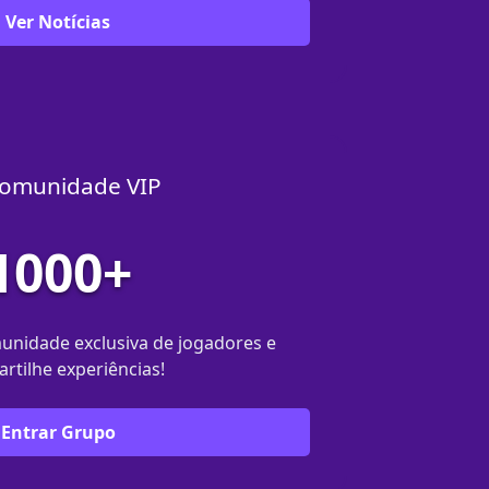
Ver Notícias
Comunidade VIP
1000+
unidade exclusiva de jogadores e
rtilhe experiências!
Entrar Grupo