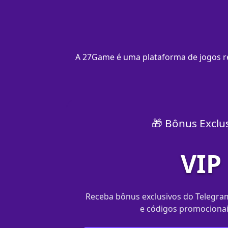
A 27Game é uma plataforma de jogos re
🎁 Bônus Exclu
VIP
Receba bônus exclusivos do Telegra
e códigos promocionai