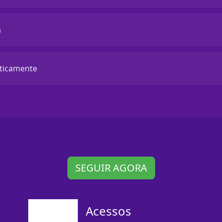
a
aticamente
SEGUIR AGORA
Acessos