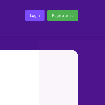
Login
Registrar-se