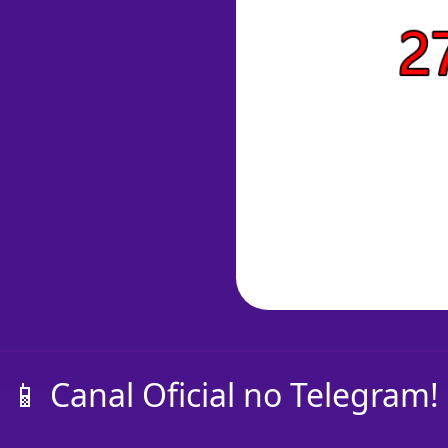
📱 Canal Oficial no Telegram!