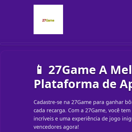
📱 27Game A Me
Plataforma de A
Cadastre-se na 27Game para ganhar bô
cada recarga. Com a 27Game, você tem
incríveis e uma experiência de jogo inig
vencedores agora!