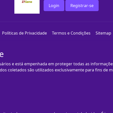
Login
Registrar-se
Políticas de Privacidade
Termos e Condições
Sitemap
de
suários e está empenhada em proteger todas as informaçõe
os coletados são utilizados exclusivamente para fins de m