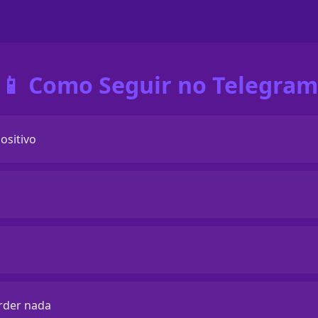
📱 Como Seguir no Telegram
ositivo
erder nada