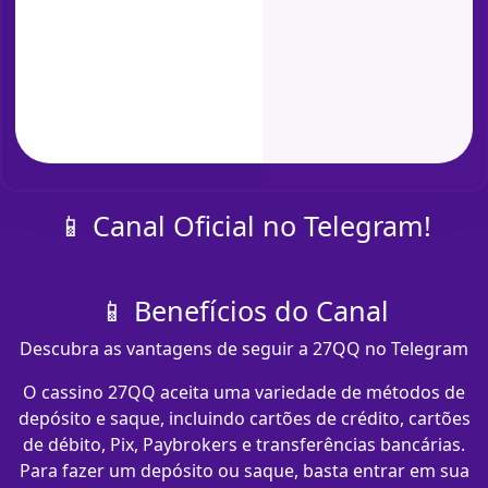
📱 Canal Oficial no Telegram!
📱 Benefícios do Canal
Descubra as vantagens de seguir a 27QQ no Telegram
O cassino 27QQ aceita uma variedade de métodos de
depósito e saque, incluindo cartões de crédito, cartões
de débito, Pix, Paybrokers e transferências bancárias.
Para fazer um depósito ou saque, basta entrar em sua