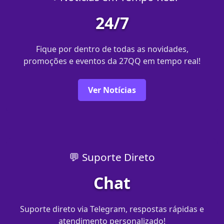
24/7
Fique por dentro de todas as novidades,
promoções e eventos da 27QQ em tempo real!
Ver Notícias
💬 Suporte Direto
Chat
Suporte direto via Telegram, respostas rápidas e
atendimento personalizado!