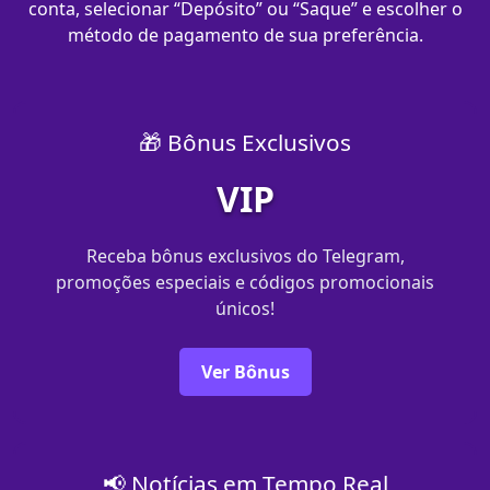
conta, selecionar “Depósito” ou “Saque” e escolher o
método de pagamento de sua preferência.
🎁 Bônus Exclusivos
VIP
Receba bônus exclusivos do Telegram,
promoções especiais e códigos promocionais
únicos!
Ver Bônus
📢 Notícias em Tempo Real