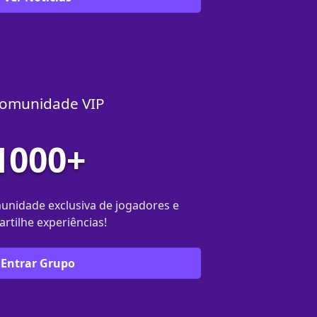
Comunidade VIP
1000+
unidade exclusiva de jogadores e
rtilhe experiências!
Entrar Grupo