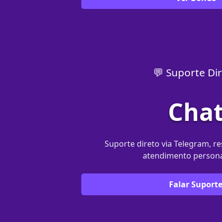
💬 Suporte Di
Cha
Suporte direto via Telegram, r
atendimento persona
Falar Suport