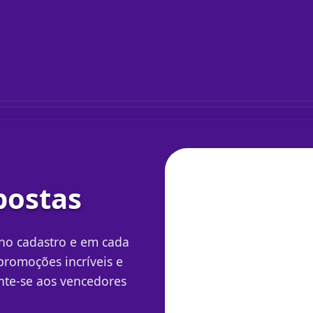
postas
no cadastro e em cada
promoções incríveis e
unte-se aos vencedores