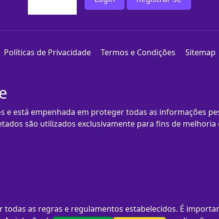
Políticas de Privacidade
Termos e Condições
Sitemap
de
ios e está empenhada em proteger todas as informações pe
tados são utilizados exclusivamente para fins de melhoria
todas as regras e regulamentos estabelecidos. É importan