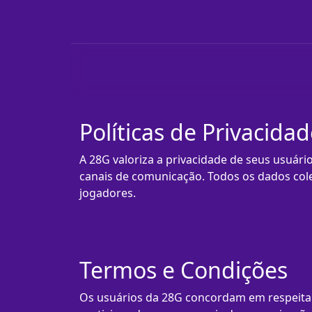
Políticas de Privacida
A 28G valoriza a privacidade de seus usuár
canais de comunicação. Todos os dados cole
jogadores.
Termos e Condições
Os usuários da 28G concordam em respeitar 