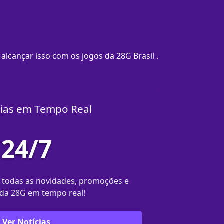
alcançar isso com os jogos da 28G Brasil .
cias em Tempo Real
24/7
e todas as novidades, promoções e
 da 28G em tempo real!
Ver Notícias