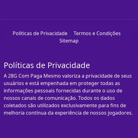
Políticas de Privacidade
Termos e Condições
Sitemap
Políticas de Privacidade
A 28G Com Paga Mesmo valoriza a privacidade de seus
usuários e está empenhada em proteger todas as
informações pessoais fornecidas durante o uso de
nossos canais de comunicação. Todos os dados
coletados são utilizados exclusivamente para fins de
melhoria contínua da experiência de nossos jogadores.