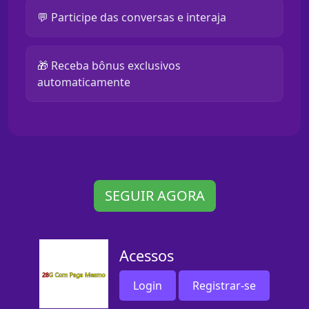
💬 Participe das conversas e interaja
🎁 Receba bônus exclusivos
automaticamente
SEGUIR AGORA
Acessos
Login
Registrar-se