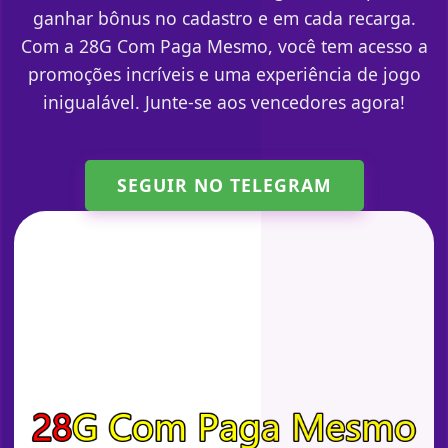
ganhar bônus no cadastro e em cada recarga.
Com a 28G Com Paga Mesmo, você tem acesso a
promoções incríveis e uma experiência de jogo
inigualável. Junte-se aos vencedores agora!
SEGUIR NO TELEGRAM