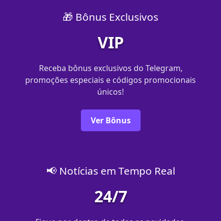
🎁 Bônus Exclusivos
VIP
Receba bônus exclusivos do Telegram,
promoções especiais e códigos promocionais
únicos!
Ver Bônus
📢 Notícias em Tempo Real
24/7