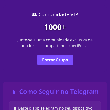
👥 Comunidade VIP
1000+
Junte-se a uma comunidade exclusiva de
jogadores e compartilhe experiências!
Entrar Grupo
📱 Como Seguir no Telegram
📱 Baixe o app Telegram no seu dispositivo