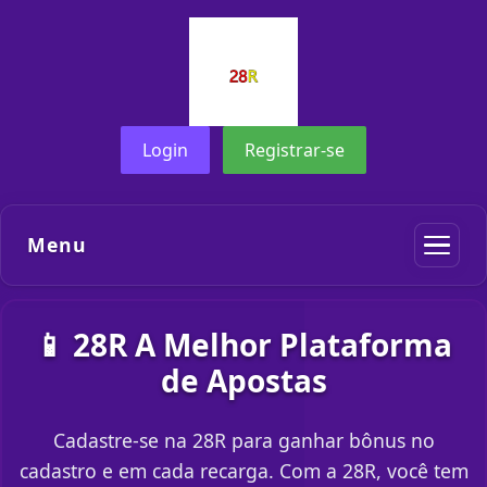
Login
Registrar-se
Menu
📱 28R A Melhor Plataforma
de Apostas
Cadastre-se na 28R para ganhar bônus no
cadastro e em cada recarga. Com a 28R, você tem