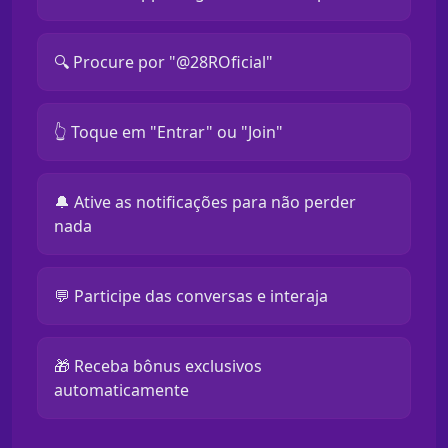
🔍 Procure por "@28ROficial"
👆 Toque em "Entrar" ou "Join"
🔔 Ative as notificações para não perder
nada
💬 Participe das conversas e interaja
🎁 Receba bônus exclusivos
automaticamente