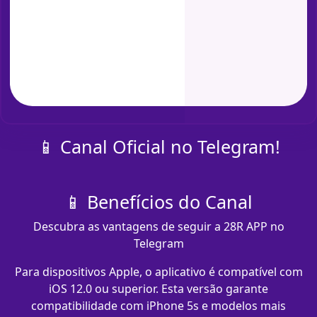
📱 Canal Oficial no Telegram!
📱 Benefícios do Canal
Descubra as vantagens de seguir a 28R APP no
Telegram
Para dispositivos Apple, o aplicativo é compatível com
iOS 12.0 ou superior. Esta versão garante
compatibilidade com iPhone 5s e modelos mais