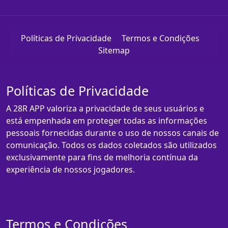
Políticas de Privacidade
Termos e Condições
Sitemap
Políticas de Privacidade
A 28R APP valoriza a privacidade de seus usuários e
está empenhada em proteger todas as informações
pessoais fornecidas durante o uso de nossos canais de
comunicação. Todos os dados coletados são utilizados
exclusivamente para fins de melhoria contínua da
experiência de nossos jogadores.
Termos e Condições