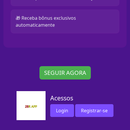
🎁 Receba bônus exclusivos
automaticamente
SEGUIR AGORA
Acessos
Login
Registrar-se