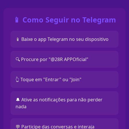
📱 Como Seguir no Telegram
📱 Baixe o app Telegram no seu dispositivo
🔍 Procure por "@28R APPOficial"
👆 Toque em "Entrar" ou "Join"
🔔 Ative as notificações para não perder
nada
💬 Participe das conversas e interaja