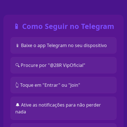
📱 Como Seguir no Telegram
📱 Baixe o app Telegram no seu dispositivo
🔍 Procure por "@28R VipOficial"
👆 Toque em "Entrar" ou "Join"
🔔 Ative as notificações para não perder
nada