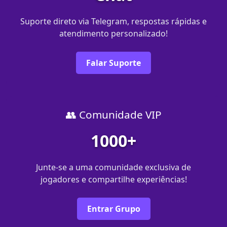
Suporte direto via Telegram, respostas rápidas e
atendimento personalizado!
Falar Suporte
👥 Comunidade VIP
1000+
Junte-se a uma comunidade exclusiva de
jogadores e compartilhe experiências!
Entrar Grupo