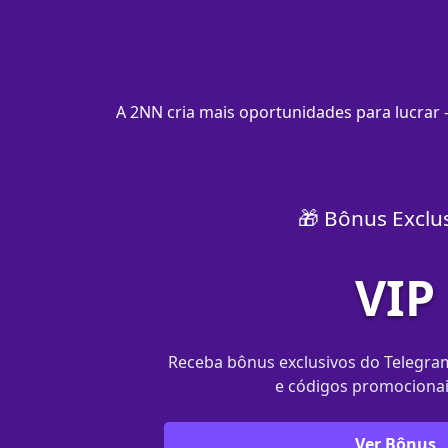
A 2NN cria mais oportunidades para lucrar 
🎁 Bônus Exclu
VIP
Receba bônus exclusivos do Telegra
e códigos promocionai
Ver Bônus