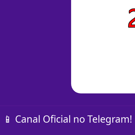
📱 Canal Oficial no Telegram!