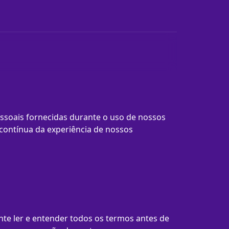
ssoais fornecidas durante o uso de nossos
 contínua da experiência de nossos
te ler e entender todos os termos antes de