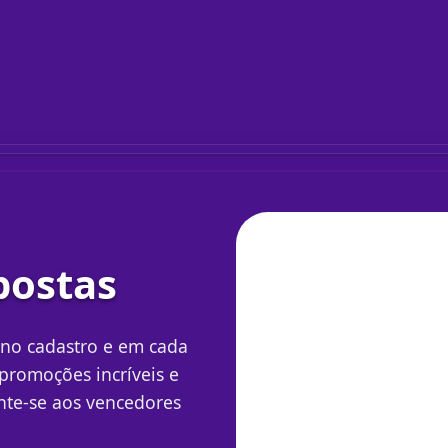
postas
no cadastro e em cada
promoções incríveis e
unte-se aos vencedores