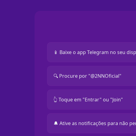
📱 Baixe o app Telegram no seu disp
🔍 Procure por "@2NNOficial"
👆 Toque em "Entrar" ou "Join"
🔔 Ative as notificações para não p