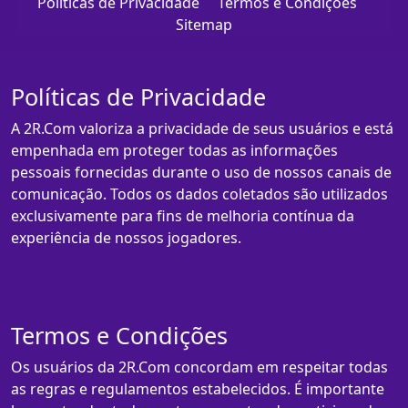
Políticas de Privacidade
Termos e Condições
Sitemap
Políticas de Privacidade
A 2R.Com valoriza a privacidade de seus usuários e está
empenhada em proteger todas as informações
pessoais fornecidas durante o uso de nossos canais de
comunicação. Todos os dados coletados são utilizados
exclusivamente para fins de melhoria contínua da
experiência de nossos jogadores.
Termos e Condições
Os usuários da 2R.Com concordam em respeitar todas
as regras e regulamentos estabelecidos. É importante