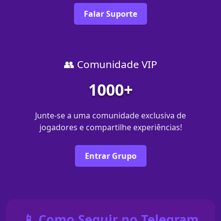
Falar Suporte
👥 Comunidade VIP
1000+
Junte-se a uma comunidade exclusiva de
jogadores e compartilhe experiências!
Entrar Grupo
📱 Como Seguir no Telegram