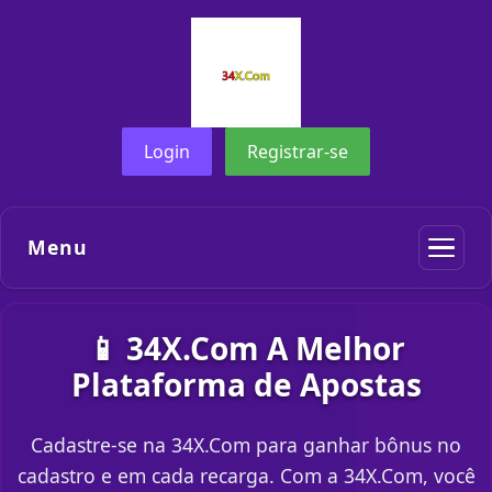
Login
Registrar-se
Menu
📱 34X.Com A Melhor
Plataforma de Apostas
Cadastre-se na 34X.Com para ganhar bônus no
cadastro e em cada recarga. Com a 34X.Com, você