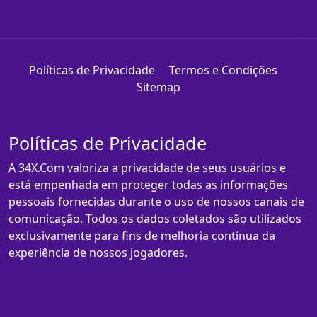
Políticas de Privacidade
Termos e Condições
Sitemap
Políticas de Privacidade
A 34X.Com valoriza a privacidade de seus usuários e
está empenhada em proteger todas as informações
pessoais fornecidas durante o uso de nossos canais de
comunicação. Todos os dados coletados são utilizados
exclusivamente para fins de melhoria contínua da
experiência de nossos jogadores.