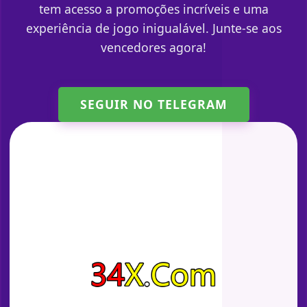
tem acesso a promoções incríveis e uma
experiência de jogo inigualável. Junte-se aos
vencedores agora!
SEGUIR NO TELEGRAM