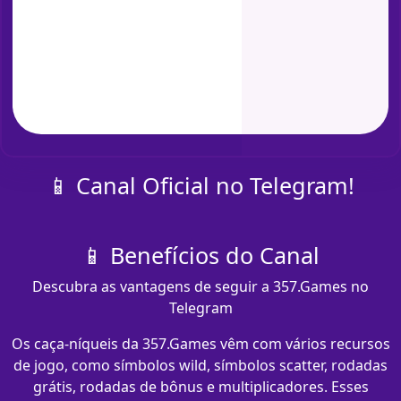
📱 Canal Oficial no Telegram!
📱 Benefícios do Canal
Descubra as vantagens de seguir a 357.Games no
Telegram
Os caça-níqueis da 357.Games vêm com vários recursos
de jogo, como símbolos wild, símbolos scatter, rodadas
grátis, rodadas de bônus e multiplicadores. Esses