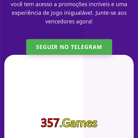
você tem acesso a promoções incríveis e uma
experiência de jogo inigualável. Junte-se aos
vencedores agora!
SEGUIR NO TELEGRAM