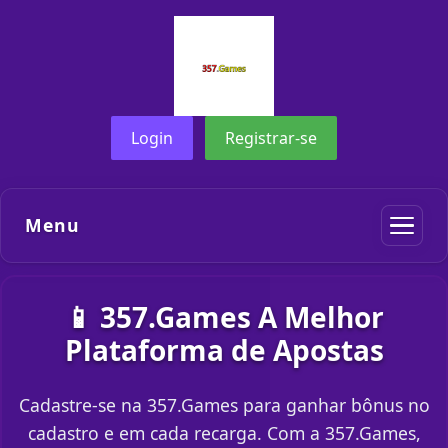
Login
Registrar-se
Menu
📱 357.Games A Melhor
Plataforma de Apostas
Cadastre-se na 357.Games para ganhar bônus no
cadastro e em cada recarga. Com a 357.Games,