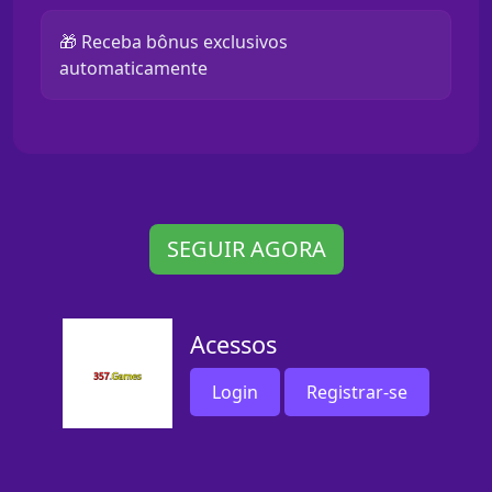
🎁 Receba bônus exclusivos
automaticamente
SEGUIR AGORA
Acessos
Login
Registrar-se