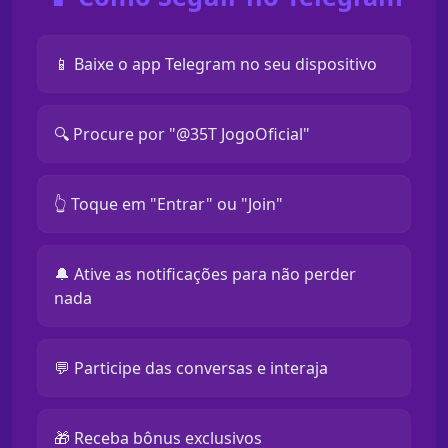
📱 Baixe o app Telegram no seu dispositivo
🔍 Procure por "@35T JogoOficial"
👆 Toque em "Entrar" ou "Join"
🔔 Ative as notificações para não perder
nada
💬 Participe das conversas e interaja
🎁 Receba bônus exclusivos