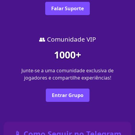
Falar Suporte
👥 Comunidade VIP
1000+
Junte-se a uma comunidade exclusiva de
jogadores e compartilhe experiências!
Entrar Grupo
📱 Como Seguir no Telegram