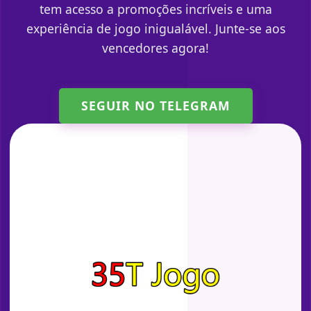
tem acesso a promoções incríveis e uma
experiência de jogo inigualável. Junte-se aos
vencedores agora!
SEGUIR NO TELEGRAM