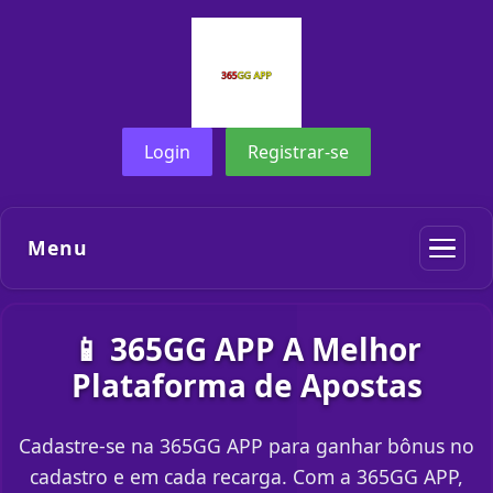
Login
Registrar-se
Menu
📱 365GG APP A Melhor
Plataforma de Apostas
Cadastre-se na 365GG APP para ganhar bônus no
cadastro e em cada recarga. Com a 365GG APP,