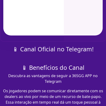
📱 Canal Oficial no Telegram!
📱 Benefícios do Canal
Descubra as vantagens de seguir a 365GG APP no
Telegram
Os jogadores podem se comunicar diretamente com os
dealers ao vivo por meio de um recurso de bate-papo.
Essa interação em tempo real dá um toque pessoal à