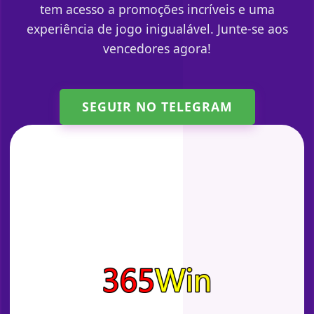
tem acesso a promoções incríveis e uma
experiência de jogo inigualável. Junte-se aos
vencedores agora!
SEGUIR NO TELEGRAM