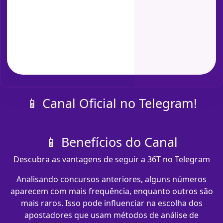
📱 Canal Oficial no Telegram!
📱 Benefícios do Canal
Descubra as vantagens de seguir a 36T no Telegram
Analisando concursos anteriores, alguns números
aparecem com mais frequência, enquanto outros são
mais raros. Isso pode influenciar na escolha dos
apostadores que usam métodos de análise de