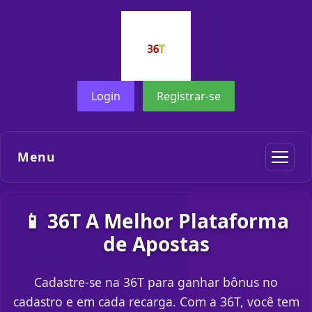
Login
Registrar-se
Menu
📱 36T A Melhor Plataforma
de Apostas
Cadastre-se na 36T para ganhar bônus no
cadastro e em cada recarga. Com a 36T, você tem