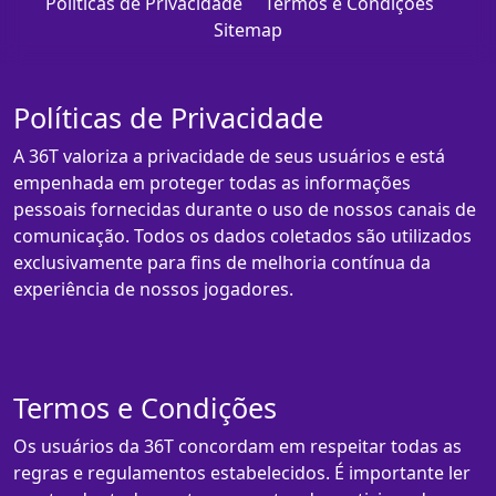
Políticas de Privacidade
Termos e Condições
Sitemap
Políticas de Privacidade
A 36T valoriza a privacidade de seus usuários e está
empenhada em proteger todas as informações
pessoais fornecidas durante o uso de nossos canais de
comunicação. Todos os dados coletados são utilizados
exclusivamente para fins de melhoria contínua da
experiência de nossos jogadores.
Termos e Condições
Os usuários da 36T concordam em respeitar todas as
regras e regulamentos estabelecidos. É importante ler