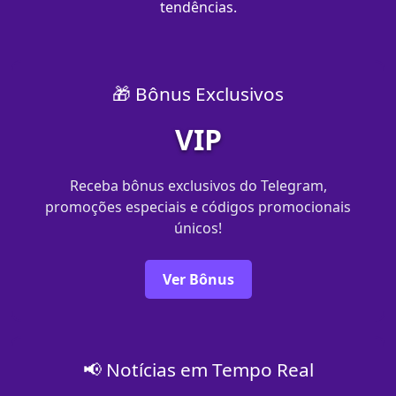
tendências.
🎁 Bônus Exclusivos
VIP
Receba bônus exclusivos do Telegram,
promoções especiais e códigos promocionais
únicos!
Ver Bônus
📢 Notícias em Tempo Real