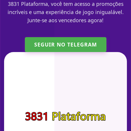
3831 Plataforma, você tem acesso a promoções
incríveis e uma experiência de jogo inigualável.
Junte-se aos vencedores agora!
SEGUIR NO TELEGRAM