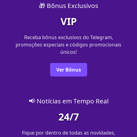
🎁 Bônus Exclusivos
VIP
Receba bônus exclusivos do Telegram,
promoções especiais e códigos promocionais
únicos!
Ver Bônus
📢 Notícias em Tempo Real
24/7
Fique por dentro de todas as novidades,