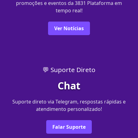
promoções e eventos da 3831 Plataforma em
tempo real!
Ver Notícias
💬 Suporte Direto
Chat
Suporte direto via Telegram, respostas rápidas e
atendimento personalizado!
Falar Suporte