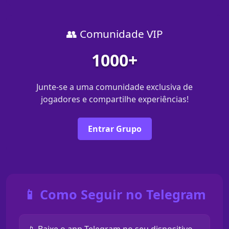
👥 Comunidade VIP
1000+
Junte-se a uma comunidade exclusiva de
jogadores e compartilhe experiências!
Entrar Grupo
📱 Como Seguir no Telegram