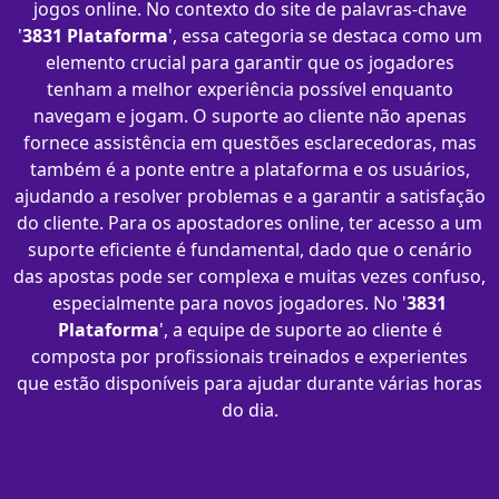
jogos online. No contexto do site de palavras-chave
'
3831 Plataforma
', essa categoria se destaca como um
elemento crucial para garantir que os jogadores
tenham a melhor experiência possível enquanto
navegam e jogam. O suporte ao cliente não apenas
fornece assistência em questões esclarecedoras, mas
também é a ponte entre a plataforma e os usuários,
ajudando a resolver problemas e a garantir a satisfação
do cliente. Para os apostadores online, ter acesso a um
suporte eficiente é fundamental, dado que o cenário
das apostas pode ser complexa e muitas vezes confuso,
especialmente para novos jogadores. No '
3831
Plataforma
', a equipe de suporte ao cliente é
composta por profissionais treinados e experientes
que estão disponíveis para ajudar durante várias horas
do dia.