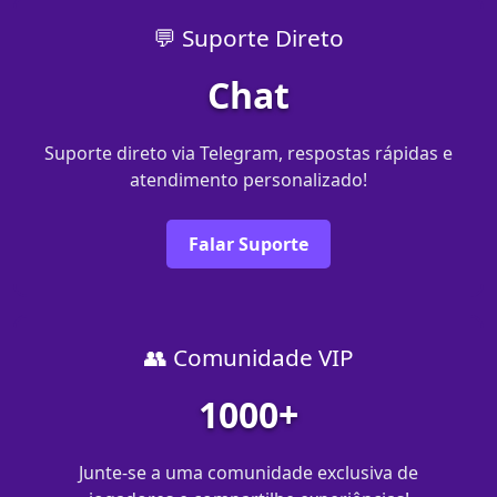
💬 Suporte Direto
Chat
Suporte direto via Telegram, respostas rápidas e
atendimento personalizado!
Falar Suporte
👥 Comunidade VIP
1000+
Junte-se a uma comunidade exclusiva de