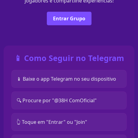
jogadores e compartilhe experiências!
Entrar Grupo
📱 Como Seguir no Telegram
📱 Baixe o app Telegram no seu dispositivo
🔍 Procure por "@38H ComOficial"
👆 Toque em "Entrar" ou "Join"