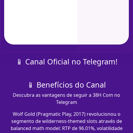
📱 Canal Oficial no Telegram!
📱 Benefícios do Canal
Descubra as vantagens de seguir a 38H Com no
Telegram
Wolf Gold (Pragmatic Play, 2017) revolucionou o
segmento de wilderness-themed slots através de
balanced math model: RTP de 96.01%, volatilidade