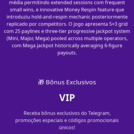
média permitindo extended sessions com frequent
small wins, e innovative Money Respin feature que
introduziu hold-and-respin mechanic posteriormente
replicado por competitors. O jogo apresenta 5×3 grid
com 25 paylines e three-tier progressive jackpot system
(Mini, Major, Mega) pooled across multiple operators,
com Mega jackpot historically averaging 6-figure
payouts.
🎁 Bônus Exclusivos
VIP
Receba bônus exclusivos do Telegram,
promoções especiais e códigos promocionais
únicos!