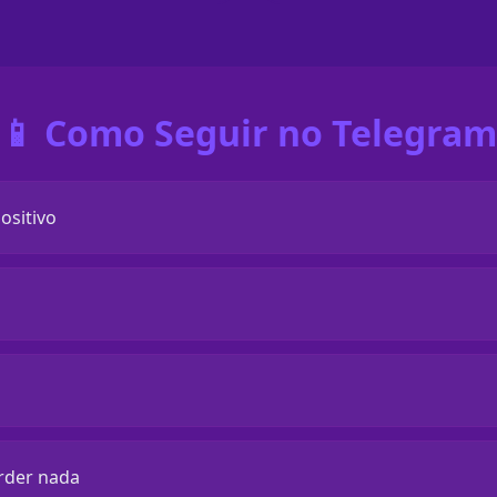
📱 Como Seguir no Telegram
ositivo
erder nada