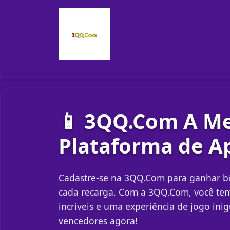
📱 3QQ.Com A M
Plataforma de A
Cadastre-se na 3QQ.Com para ganhar b
cada recarga. Com a 3QQ.Com, você te
incríveis e uma experiência de jogo inig
vencedores agora!