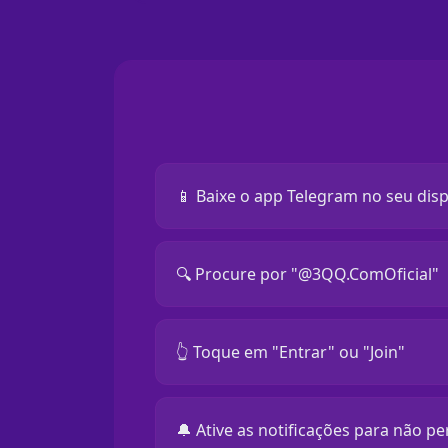
📱 Baixe o app Telegram no seu disp
🔍 Procure por "@3QQ.ComOficial"
👆 Toque em "Entrar" ou "Join"
🔔 Ative as notificações para não p