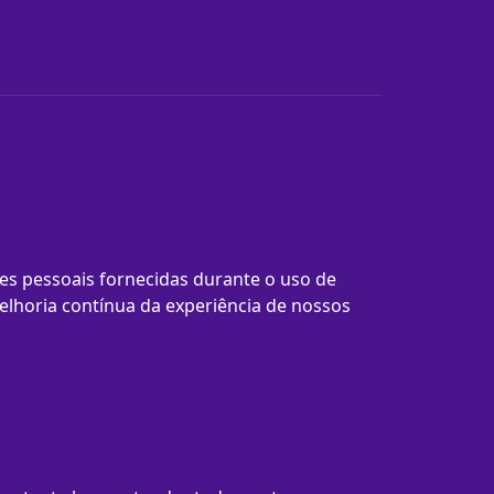
es pessoais fornecidas durante o uso de
elhoria contínua da experiência de nossos