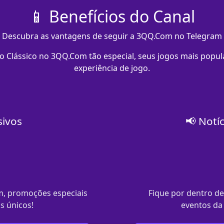
📱 Benefícios do Canal
Descubra as vantagens de seguir a 3QQ.Com no Telegram
o Clássico no 3QQ.Com tão especial, seus jogos mais popul
experiência de jogo.
sivos
📢 Notí
m, promoções especiais
Fique por dentro d
s únicos!
eventos da