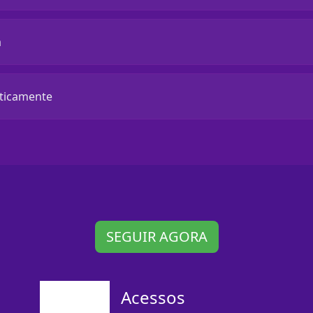
a
aticamente
SEGUIR AGORA
Acessos