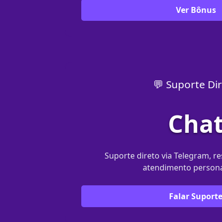
Ver Bônus
💬 Suporte Di
Cha
Suporte direto via Telegram, r
atendimento persona
Falar Suport