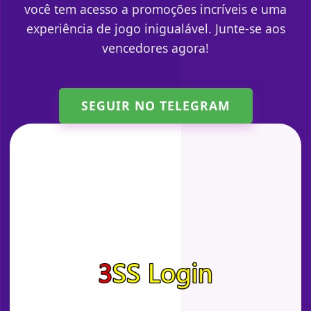
você tem acesso a promoções incríveis e uma
experiência de jogo inigualável. Junte-se aos
vencedores agora!
SEGUIR NO TELEGRAM