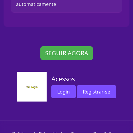
automaticamente
SEGUIR AGORA
Acessos
Login
Registrar-se