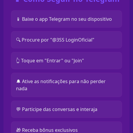
📱 Baixe o app Telegram no seu dispositivo
🔍 Procure por "@3SS LoginOficial"
👆 Toque em "Entrar" ou "Join"
🔔 Ative as notificações para não perder
nada
💬 Participe das conversas e interaja
🎁 Receba bônus exclusivos