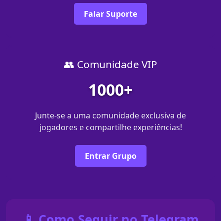
Falar Suporte
👥 Comunidade VIP
1000+
Junte-se a uma comunidade exclusiva de
jogadores e compartilhe experiências!
Entrar Grupo
📱 Como Seguir no Telegram