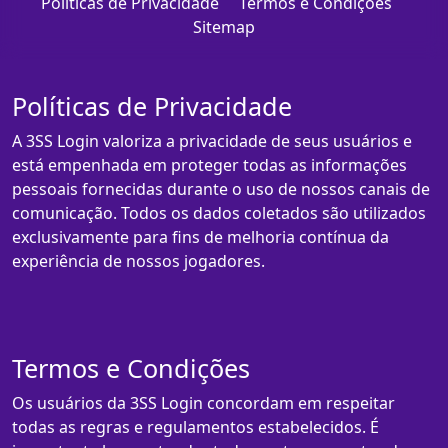
Políticas de Privacidade
Termos e Condições
Sitemap
Políticas de Privacidade
A 3SS Login valoriza a privacidade de seus usuários e
está empenhada em proteger todas as informações
pessoais fornecidas durante o uso de nossos canais de
comunicação. Todos os dados coletados são utilizados
exclusivamente para fins de melhoria contínua da
experiência de nossos jogadores.
Termos e Condições
Os usuários da 3SS Login concordam em respeitar
todas as regras e regulamentos estabelecidos. É