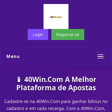
Login
Registrar-se
Menu
📱 40Win.Com A Melhor
Plataforma de Apostas
Cadastre-se na 40Win.Com para ganhar bônus no
cadastro e em cada recarga. Com a 40Win.Com,