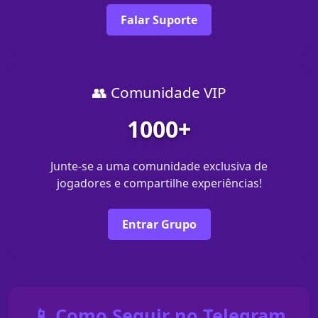
Falar Suporte
👥 Comunidade VIP
1000+
Junte-se a uma comunidade exclusiva de
jogadores e compartilhe experiências!
Entrar Grupo
📱 Como Seguir no Telegram