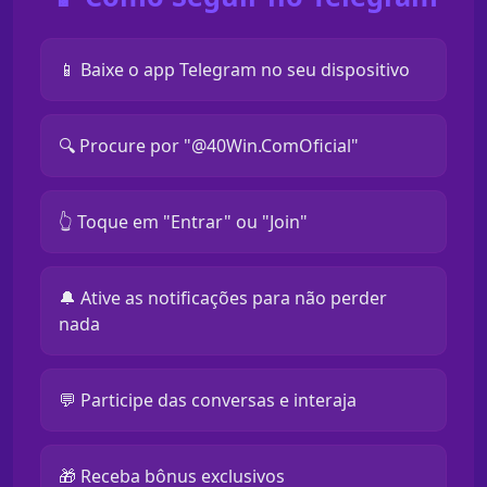
📱 Baixe o app Telegram no seu dispositivo
🔍 Procure por "@40Win.ComOficial"
👆 Toque em "Entrar" ou "Join"
🔔 Ative as notificações para não perder
nada
💬 Participe das conversas e interaja
🎁 Receba bônus exclusivos