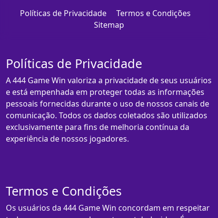
Políticas de Privacidade
Termos e Condições
Sitemap
Políticas de Privacidade
A 444 Game Win valoriza a privacidade de seus usuários
e está empenhada em proteger todas as informações
pessoais fornecidas durante o uso de nossos canais de
comunicação. Todos os dados coletados são utilizados
exclusivamente para fins de melhoria contínua da
experiência de nossos jogadores.
Termos e Condições
Os usuários da 444 Game Win concordam em respeitar