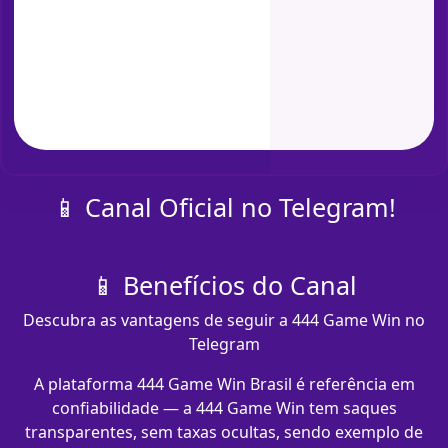
📱 Canal Oficial no Telegram!
📱 Benefícios do Canal
Descubra as vantagens de seguir a 444 Game Win no
Telegram
A plataforma 444 Game Win Brasil é referência em
confiabilidade — a 444 Game Win tem saques
transparentes, sem taxas ocultas, sendo exemplo de