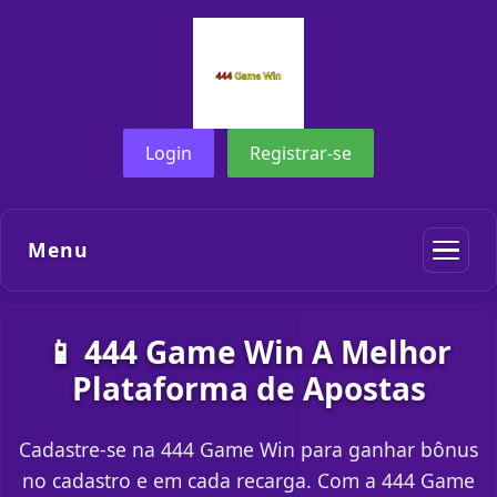
Login
Registrar-se
Menu
📱 444 Game Win A Melhor
Plataforma de Apostas
Cadastre-se na 444 Game Win para ganhar bônus
no cadastro e em cada recarga. Com a 444 Game