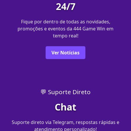
24/7
Fique por dentro de todas as novidades,
promoções e eventos da 444 Game Win em
tempo real!
Ver Notícias
💬 Suporte Direto
Chat
Suporte direto via Telegram, respostas rápidas e
atendimento personalizado!