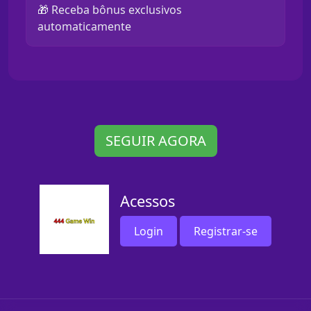
🎁 Receba bônus exclusivos
automaticamente
SEGUIR AGORA
Acessos
Login
Registrar-se