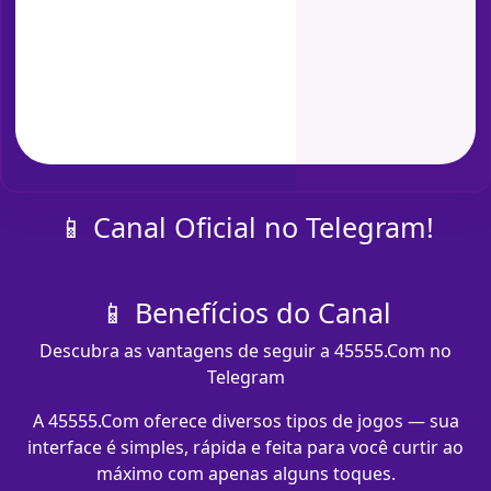
📱 Canal Oficial no Telegram!
📱 Benefícios do Canal
Descubra as vantagens de seguir a 45555.Com no
Telegram
A 45555.Com oferece diversos tipos de jogos — sua
interface é simples, rápida e feita para você curtir ao
máximo com apenas alguns toques.