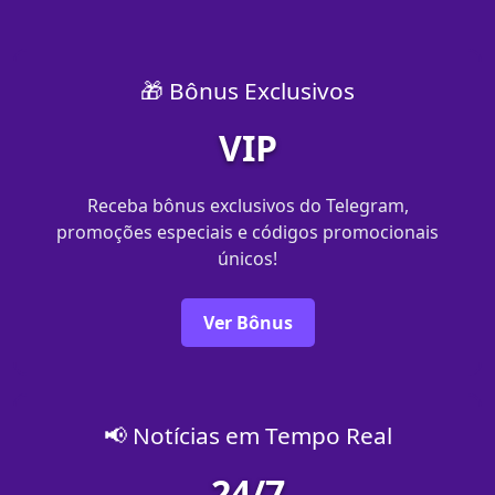
🎁 Bônus Exclusivos
VIP
Receba bônus exclusivos do Telegram,
promoções especiais e códigos promocionais
únicos!
Ver Bônus
📢 Notícias em Tempo Real
24/7