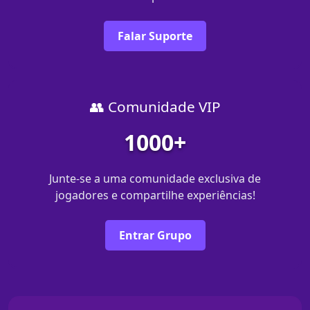
Falar Suporte
👥 Comunidade VIP
1000+
Junte-se a uma comunidade exclusiva de
jogadores e compartilhe experiências!
Entrar Grupo