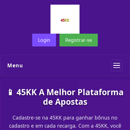
Login
Registrar-se
Menu
📱 45KK A Melhor Plataforma
de Apostas
Cadastre-se na 45KK para ganhar bônus no
cadastro e em cada recarga. Com a 45KK, você