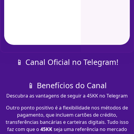
📱 Canal Oficial no Telegram!
📱 Benefícios do Canal
Descubra as vantagens de seguir a 45KK no Telegram
Outro ponto positivo é a flexibilidade nos métodos de
pagamento, que incluem cartões de crédito,
transferências bancárias e carteiras digitais. Tudo isso
faz com que o
45KK
seja uma referência no mercado