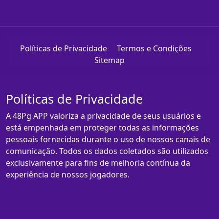
Políticas de Privacidade
Termos e Condições
Sitemap
Políticas de Privacidade
A 48Pg APP valoriza a privacidade de seus usuários e
está empenhada em proteger todas as informações
pessoais fornecidas durante o uso de nossos canais de
comunicação. Todos os dados coletados são utilizados
exclusivamente para fins de melhoria contínua da
experiência de nossos jogadores.