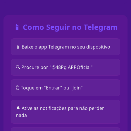
📱 Como Seguir no Telegram
📱 Baixe o app Telegram no seu dispositivo
🔍 Procure por "@48Pg APPOficial"
👆 Toque em "Entrar" ou "Join"
🔔 Ative as notificações para não perder
nada