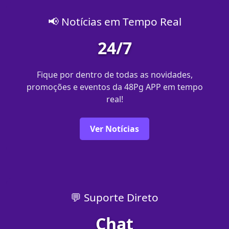
📢 Notícias em Tempo Real
24/7
Fique por dentro de todas as novidades,
promoções e eventos da 48Pg APP em tempo
real!
Ver Notícias
💬 Suporte Direto
Chat